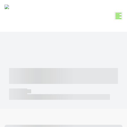
----- ----- -- ------ ---- ---- -- ----- -----
----- --- ------
----- -----
----- ----- -- ------ ---- ---- -- ----- ----- ----- --- ------