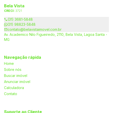
Bela Vista
CRECI:
3721
(31) 3681-5848
(31) 98823-5848
contato@belavistaimovel.com.br
Av. Academico Nilo Figueiredo, 2110, Bela Vista, Lagoa Santa -
MG
Navegação rápida
Home
Sobre nós
Buscar imóvel
Anunciar imóvel
Calculadora
Contato
Suporte ao Cliente