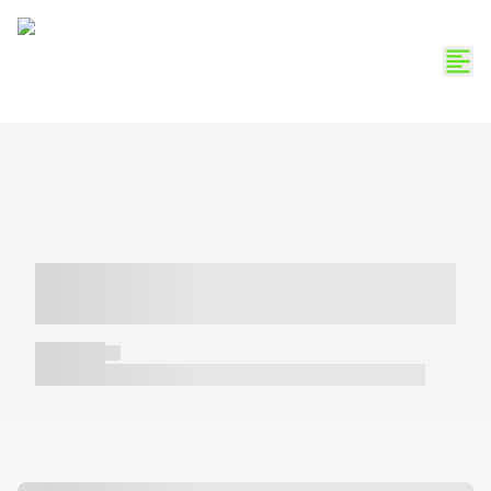
----- ----- -- ------ ---- ---- -- ----- -----
----- --- ------
----- -----
----- ----- -- ------ ---- ---- -- ----- ----- ----- --- ------