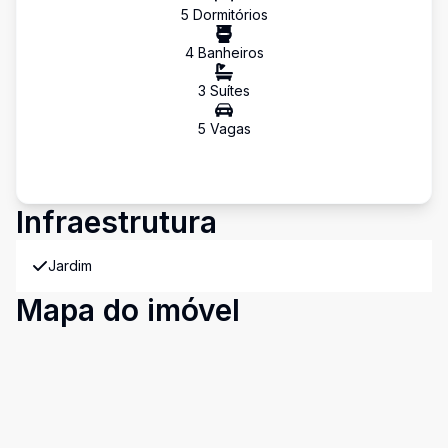
5
Dormitório
s
4
Banheiro
s
3
Suíte
s
5
Vaga
s
Infraestrutura
Jardim
Mapa do imóvel