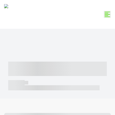
----- ----- -- ------ ---- ---- -- ----- -----
----- --- ------
----- -----
----- ----- -- ------ ---- ---- -- ----- ----- ----- --- ------