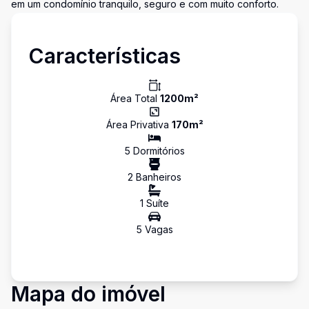
em um condomínio tranquilo, seguro e com muito conforto.
Características
Área Total
1200
m²
Área Privativa
170
m²
5
Dormitório
s
2
Banheiro
s
1
Suíte
5
Vaga
s
Mapa do imóvel