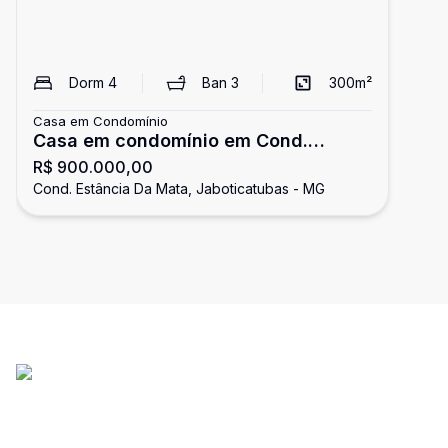
Dorm
4
Ban
3
300
m²
Casa em Condomínio
Casa em condomínio em Cond.
R$ 900.000,00
Estância Da Mata com 300.00 m² , 4
Cond. Estância Da Mata, Jaboticatubas - MG
quarto(s) , 2 suíte(s) , 4 vaga(s).