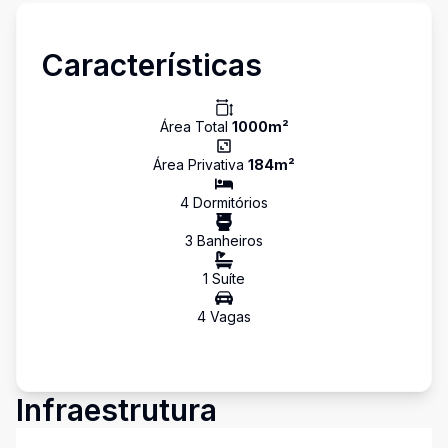
Características
Área Total
1000
m²
Área Privativa
184
m²
4
Dormitório
s
3
Banheiro
s
1
Suíte
4
Vaga
s
Infraestrutura