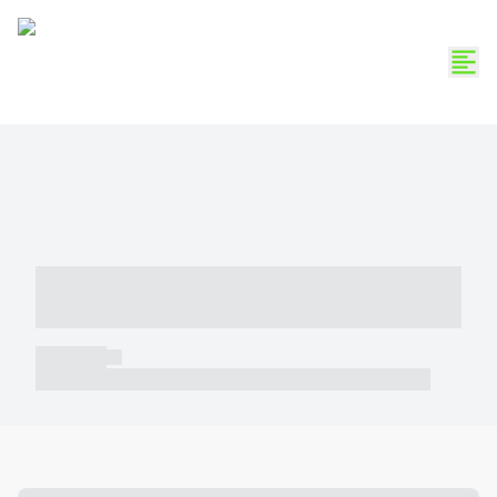
----- ----- -- ------ ---- ---- -- ----- -----
----- --- ------
----- -----
----- ----- -- ------ ---- ---- -- ----- ----- ----- --- ------