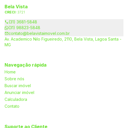
Bela Vista
CRECI:
3721
(31) 3681-5848
(31) 98823-5848
contato@belavistaimovel.com.br
Av. Academico Nilo Figueiredo, 2110, Bela Vista, Lagoa Santa -
MG
Navegação rápida
Home
Sobre nós
Buscar imóvel
Anunciar imóvel
Calculadora
Contato
Suporte ao Cliente