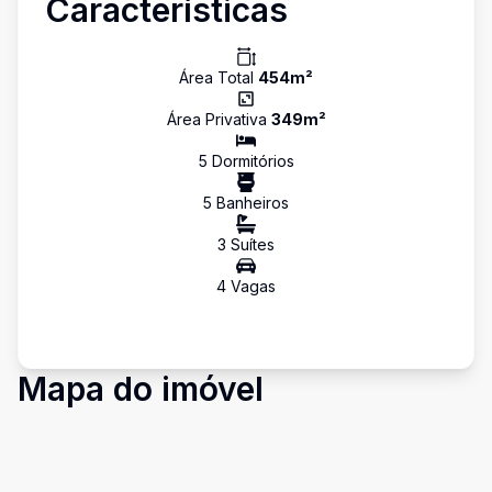
Características
Área Total
454
m²
Área Privativa
349
m²
5
Dormitório
s
5
Banheiro
s
3
Suíte
s
4
Vaga
s
Mapa do imóvel