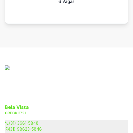
6
Vaga
s
Bela Vista
CRECI:
3721
(31) 3681-5848
(31) 98823-5848