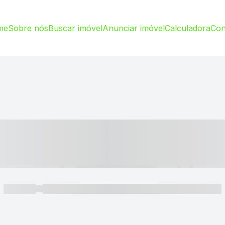
me
Sobre nós
Buscar imóvel
Anunciar imóvel
Calculadora
Con
----- ---- ---- -- ----
----- -----
----- ----- -- ------ ---- ---- -- ----- ----- ----- --- ------