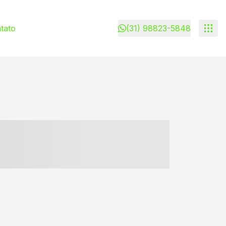
tato
(31) 98823-5848
- ----- ----- --