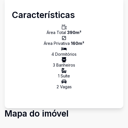
Características
Área Total
390
m²
Área Privativa
160
m²
4
Dormitório
s
3
Banheiro
s
1
Suíte
2
Vaga
s
Mapa do imóvel