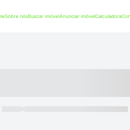
me
Sobre nós
Buscar imóvel
Anunciar imóvel
Calculadora
Con
----- ---- ---- -- ----
----- -----
----- ----- -- ------ ---- ---- -- ----- ----- ----- --- ------