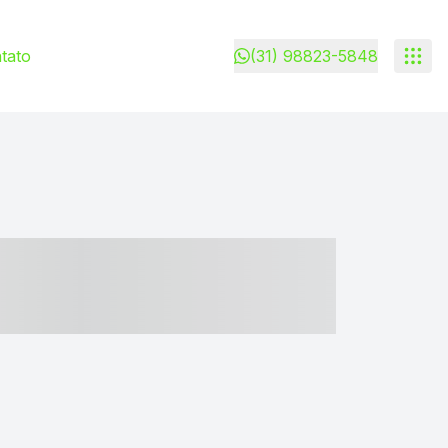
tato
(31) 98823-5848
- ----- ----- --