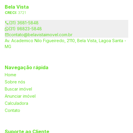
Bela Vista
CRECI:
3721
(31) 3681-5848
(31) 98823-5848
contato@belavistaimovel.com.br
Av. Academico Nilo Figueiredo, 2110, Bela Vista, Lagoa Santa -
MG
Navegação rápida
Home
Sobre nós
Buscar imóvel
Anunciar imóvel
Calculadora
Contato
Suporte ao Cliente