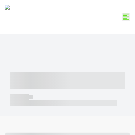
----- ----- -- ------ ---- ---- -- ----- -----
----- --- ------
----- -----
----- ----- -- ------ ---- ---- -- ----- ----- ----- --- ------