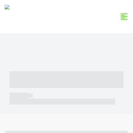
----- ----- -- ------ ---- ---- -- ----- -----
----- --- ------
----- -----
----- ----- -- ------ ---- ---- -- ----- ----- ----- --- ------