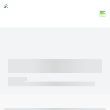
----- ----- -- ------ ---- ---- -- ----- -----
----- --- ------
----- -----
----- ----- -- ------ ---- ---- -- ----- ----- ----- --- ------