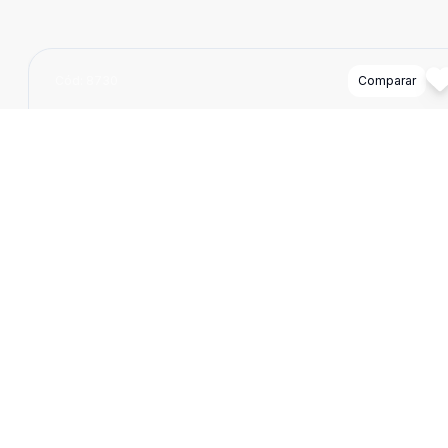
Cód:
8730
Comparar
Dorm
2
Ban
1
60
m