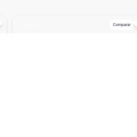
Cód:
8673
Comparar
²
Dorm
2
Ban
1
55