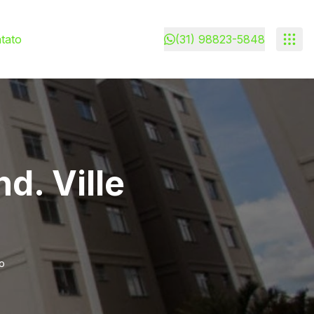
tato
(31) 98823-5848
d. Ville
o