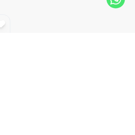
Cód:
8695
Comparar
m²
Dorm
2
Ban
1