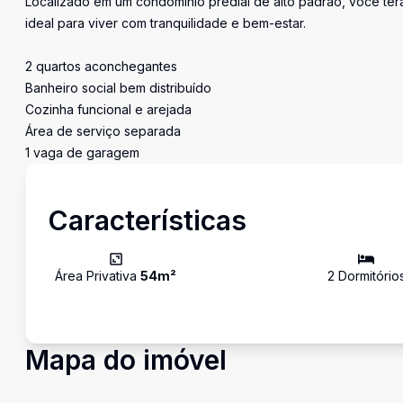
Localizado em um condomínio predial de alto padrão, você terá
ideal para viver com tranquilidade e bem-estar.
2 quartos aconchegantes
Banheiro social bem distribuído
Cozinha funcional e arejada
Área de serviço separada
1 vaga de garagem
Características
Área Privativa
54
m²
2
Dormitório
Mapa do imóvel