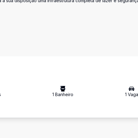
 à sua disposição uma infraestrutura completa de lazer e seguranç
s
1
Banheiro
1
Vag