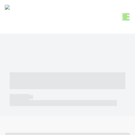
----- ----- -- ------ ---- ---- -- ----- -----
----- --- ------
----- -----
----- ----- -- ------ ---- ---- -- ----- ----- ----- --- ------