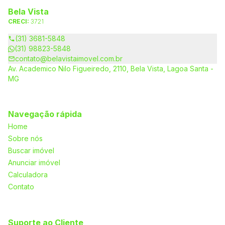
Bela Vista
CRECI:
3721
(31) 3681-5848
(31) 98823-5848
contato@belavistaimovel.com.br
Av. Academico Nilo Figueiredo, 2110, Bela Vista, Lagoa Santa -
MG
Navegação rápida
Home
Sobre nós
Buscar imóvel
Anunciar imóvel
Calculadora
Contato
Suporte ao Cliente