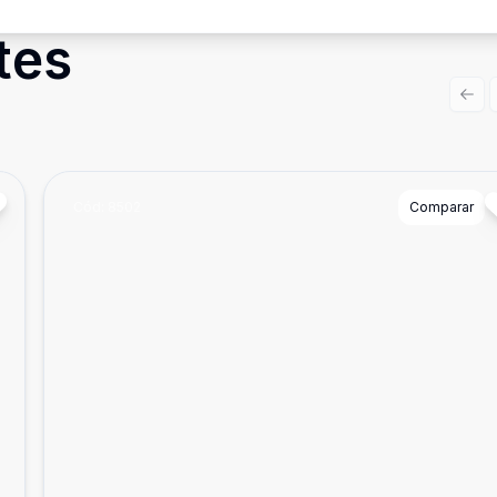
tes
Prev
Cód:
8502
Comparar