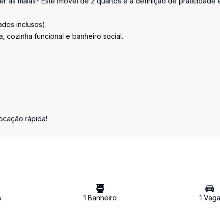
 as malas? Este imóvel de 2 quartos é a definição de praticidade 
ados inclusos).
, cozinha funcional e banheiro social.
locação rápida!
s
1
Banheiro
1
Vag