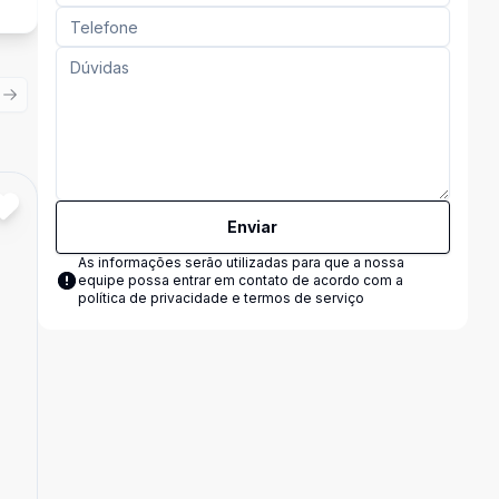
ious slide
Next slide
Cód:
8635
Comparar
Enviar
As informações serão utilizadas para que a nossa
equipe possa entrar em contato de acordo com a
política de privacidade e termos de serviço