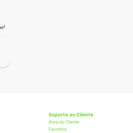
m²
Dorm
2
Ban
2
Apartamento
Apartamento à Venda
R$ 430.000,00
Lundcea, Lagoa Santa - MG
Suporte ao Cliente
Área do Cliente
Favoritos