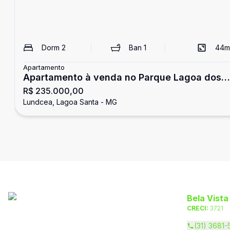
Dorm
2
Ban
1
44
m
Apartamento
Apartamento à venda no Parque Lagoa dos
R$ 235.000,00
Diamantes - Lagoa Santa/MG
Lundcea, Lagoa Santa - MG
Bela Vista
CRECI:
3721
(31) 3681